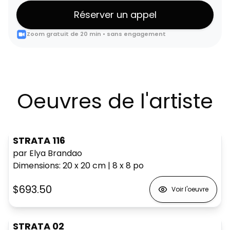
Réserver un appel
Zoom gratuit de 20 min • sans engagement
Oeuvres de l'artiste
STRATA 116
par Elya Brandao
Dimensions
:
20 x 20
cm
|
8 x 8
po
$693.50
Voir l'oeuvre
STRATA 02