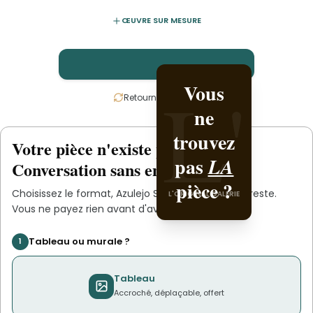
ŒUVRE SUR MESURE
L'
L'
Vous
Créez-
Retournez la carte
ne
la avec
trouvez
Azulejo
Votre pièce n'existe pas
.
encore
L'ORIGINAL PIECE OF
pas
.
Studio
LA
Conversation sans engagement.
YOU
pièce ?
Choisissez le format,
Azulejo Studio
s'occupe du reste.
L'ORIGINAL GALERIE
Vous ne payez rien avant d'avoir validé le devis.
Tableau ou murale ?
1
Tableau
Accroché, déplaçable, offert