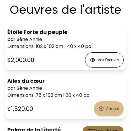
Oeuvres de l'artiste
Étoile Forte du peuple
par Sène Annie
Dimensions
:
102 x 102
cm
|
40 x 40
po
$2,000.00
Voir l'oeuvre
Ailes du cœur
par Sène Annie
Dimensions
:
76 x 102
cm
|
30 x 40
po
$1,520.00
Adopté
Palme de la Liberté
Top likées