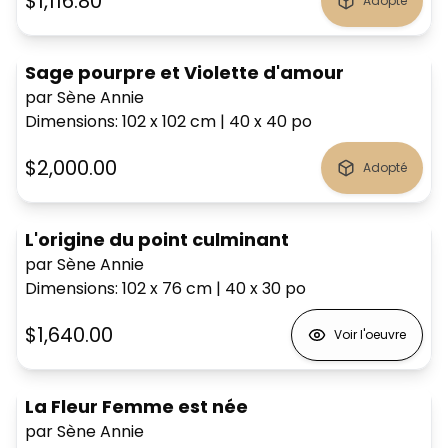
$1,116.80
Adopté
Sage pourpre et Violette d'amour
par Sène Annie
Dimensions
:
102 x 102
cm
|
40 x 40
po
$2,000.00
Adopté
L'origine du point culminant
par Sène Annie
Dimensions
:
102 x 76
cm
|
40 x 30
po
$1,640.00
Voir l'oeuvre
La Fleur Femme est née
par Sène Annie