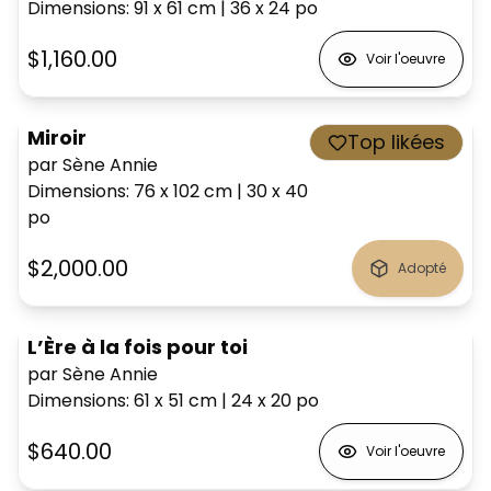
Dimensions
:
91 x 61
cm
|
36 x 24
po
$1,160.00
Voir l'oeuvre
Miroir
Top likées
par Sène Annie
Dimensions
:
76 x 102
cm
|
30 x 40
po
$2,000.00
Adopté
L’Ère à la fois pour toi
par Sène Annie
Dimensions
:
61 x 51
cm
|
24 x 20
po
$640.00
Voir l'oeuvre