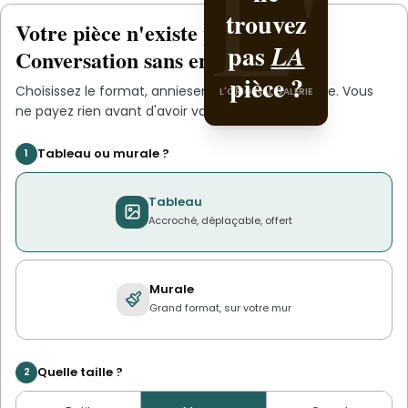
L'
trouvez
.
anniesene
Votre pièce n'existe pas
.
encore
L'ORIGINAL PIECE OF YOU
pas
LA
Conversation sans engagement.
pièce ?
Choisissez le format,
anniesene
s'occupe du reste. Vous
L'ORIGINAL GALERIE
ne payez rien avant d'avoir validé le devis.
Tableau ou murale ?
1
Tableau
Accroché, déplaçable, offert
Murale
Grand format, sur votre mur
Quelle taille ?
2