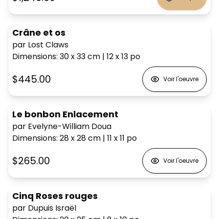
Crâne et os
par Lost Claws
Dimensions
:
30 x 33
cm
|
12 x 13
po
$445.00
Voir l'oeuvre
Le bonbon Enlacement
par Evelyne-William Doua
Dimensions
:
28 x 28
cm
|
11 x 11
po
$265.00
Voir l'oeuvre
Cinq Roses rouges
par Dupuis Israël