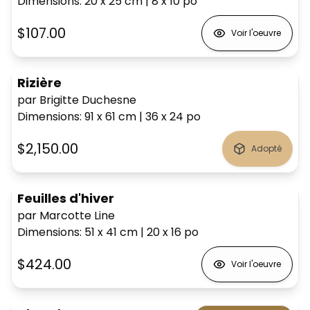
Dimensions
:
20 x 25
cm
|
8 x 10
po
$107.00
Voir l'oeuvre
Rizière
par Brigitte Duchesne
Dimensions
:
91 x 61
cm
|
36 x 24
po
$2,150.00
Adopté
Feuilles d'hiver
par Marcotte Line
Dimensions
:
51 x 41
cm
|
20 x 16
po
$424.00
Voir l'oeuvre