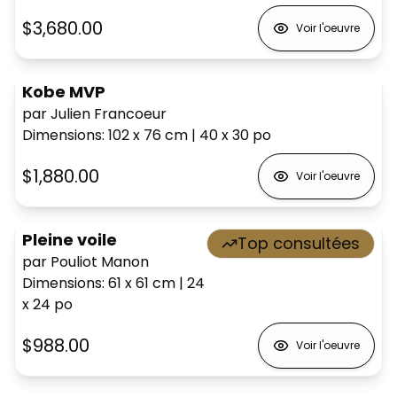
$3,680.00
Voir l'oeuvre
Kobe MVP
par Julien Francoeur
Dimensions
:
102 x 76
cm
|
40 x 30
po
$1,880.00
Voir l'oeuvre
Pleine voile
Top consultées
par Pouliot Manon
Dimensions
:
61 x 61
cm
|
24
x 24
po
$988.00
Voir l'oeuvre