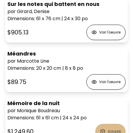
Sur les notes qui battent en nous
par Girard, Denise
Dimensions
:
61 x 76
cm
|
24 x 30
po
$905.13
Voir l'oeuvre
Méandres
par Marcotte Line
Dimensions
:
20 x 20
cm
|
8 x 8
po
$89.75
Voir l'oeuvre
Mémoire de la nuit
par Monique Boudreau
Dimensions
:
61 x 61
cm
|
24 x 24
po
$1,249.60
Adopté