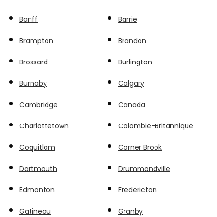
Banff
Barrie
Brampton
Brandon
Brossard
Burlington
Burnaby
Calgary
Cambridge
Canada
Charlottetown
Colombie-Britannique
Coquitlam
Corner Brook
Dartmouth
Drummondville
Edmonton
Fredericton
Gatineau
Granby