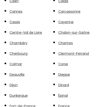
Caen
Calais
Cannes
Carcassonne
Cassis
Cayenne
Centre-Val de Loire
Chalon-sur-Saône
Chambéry
Chartres
Cherbourg
Clermont-Ferrand
Colmar
Corse
Deauville
Dieppe
Dijon
Dinard
Dunkerque
Épinal
Fort-de-France
France