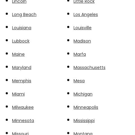
Lincoln
Little Rock
Long Beach
Los Angeles
Louisiana
Louisville
Lubbock
Madison
Maine
Marfa
Maryland
Massachusetts
Memphis
Mesa
Miami
Michigan
Milwaukee
Minneapolis
Minnesota
Mississippi
Missouri
Montana