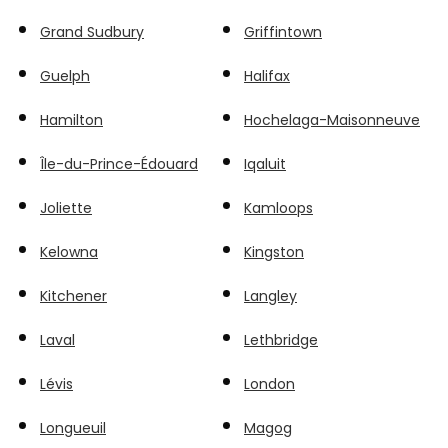
Grand Sudbury
Griffintown
Guelph
Halifax
Hamilton
Hochelaga-Maisonneuve
Île-du-Prince-Édouard
Iqaluit
Joliette
Kamloops
Kelowna
Kingston
Kitchener
Langley
Laval
Lethbridge
Lévis
London
Longueuil
Magog