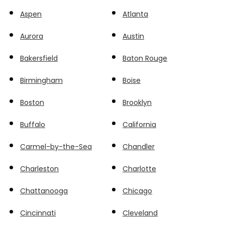
Aspen
Atlanta
Aurora
Austin
Bakersfield
Baton Rouge
Birmingham
Boise
Boston
Brooklyn
Buffalo
California
Carmel-by-the-Sea
Chandler
Charleston
Charlotte
Chattanooga
Chicago
Cincinnati
Cleveland