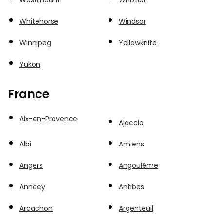
Westmount
Whistler
Whitehorse
Windsor
Winnipeg
Yellowknife
Yukon
France
Aix-en-Provence
Ajaccio
Albi
Amiens
Angers
Angoulême
Annecy
Antibes
Arcachon
Argenteuil