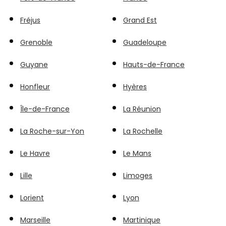
Fréjus
Grand Est
Grenoble
Guadeloupe
Guyane
Hauts-de-France
Honfleur
Hyères
Île-de-France
La Réunion
La Roche-sur-Yon
La Rochelle
Le Havre
Le Mans
Lille
Limoges
Lorient
Lyon
Marseille
Martinique