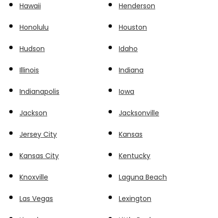
Hawaii
Henderson
Honolulu
Houston
Hudson
Idaho
Illinois
Indiana
Indianapolis
Iowa
Jackson
Jacksonville
Jersey City
Kansas
Kansas City
Kentucky
Knoxville
Laguna Beach
Las Vegas
Lexington