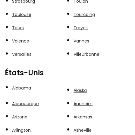
Strasbourg
Toulon
Toulouse
Tourcoing
Tours
Troyes
Valence
Vannes
Versailles
Villeurbanne
États-Unis
Alabama
Alaska
Albuquerque
Anaheim
Arizona
Arkansas
Arlington
Asheville