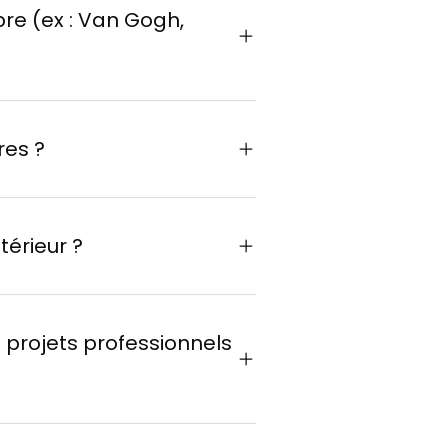
bre (ex : Van Gogh,
res ?
érieur ?
 projets professionnels