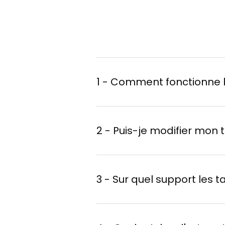
1 - Comment fonctionne 
Utilisation de l'iArt 
2 - Puis-je modifier mon 
quiz ou une image de
Génération de l'ima
3 - Sur quel support les t
gratuits par jour
).
Une fois la toile réalis
Mise en relation avec
supplémentaire.
correspond à votre c