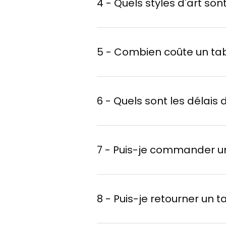
4 - Quels styles d'art son
Réception d'un devis
vêtement, etc.
Création et validati
dorian@loriginal.org
version
avant finalisa
Impressionnisme, abstr
5 - Combien coûte un ta
Nature, paysages, po
Expédition
: une fois 
La taille de la toile
6 - Quels sont les délais 
La complexité du proj
La notoriété de l'artis
Création
Livraison
7 - Puis-je commander u
Une commande direc
8 - Puis-je retourner un 
Une carte-cadeau