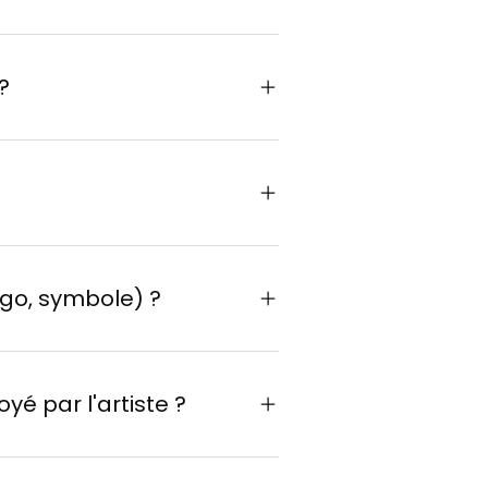
?
1 514.999.9611
ogo, symbole) ?
yé par l'artiste ?