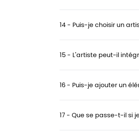
Sélectionnez un artis
Recevez un devis sou
14 - Puis-je choisir un a
L'artiste réalise l'œu
Expédition de votre t
15 - L'artiste peut-il int
16 - Puis-je ajouter un é
Une citation ou un mo
17 - Que se passe-t-il si 
Un logo ou un symbole 
Un détail caché dans