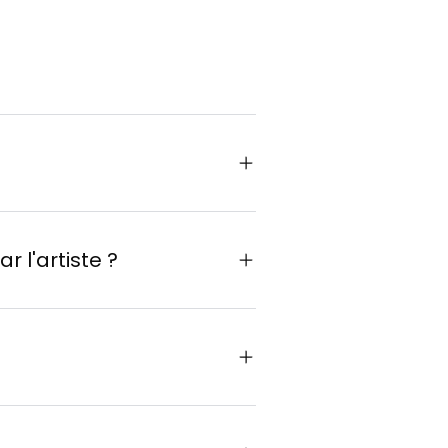
s via le
Tinder de l'art
, un
 l'artiste ?
 version
oix (jusqu'à
10 essais
nt un frais
es dont le style