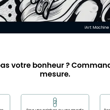
iArt Machine 
pas votre bonheur ? Comman
mesure.
2
os
Pour une peinture ou une murale
Rec