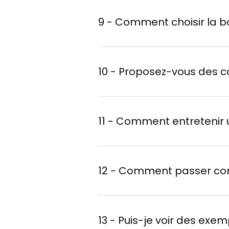
dorian@lo
9 - Comment choisir la b
Astuce
10 - Proposez-vous des 
vêtement, objet décora
11 - Comment entretenir 
dorian@loriginal.org
+1 514.999.9611
12 - Comment passer c
Sur L'Original
Utilisez l'iArt Machin
13 - Puis-je voir des exe