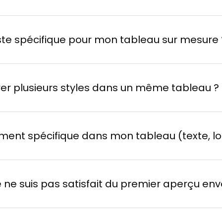
te correspondant à votre style.
s 24h et validez la commande.
rtiste spécifique pour mon tableau sur mesure 
vre et vous envoie une photo pour validation.
ableau une fois terminé.
dorian@loriginal.org
+
égrer plusieurs styles dans un même tableau ?
lément spécifique dans mon tableau (texte, l
t spécial
je ne suis pas satisfait du premier aperçu envo
significatif
 l'œuvre pour une touche unique