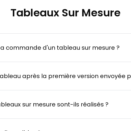
Tableaux Sur Mesure
la commande d'un tableau sur mesure ?
Machine
: définissez vos préférences artistique
tableau après la première version envoyée par
 référence.
photo de la première
ge
: obtenez 4 propositions et affinez votre ch
avant la finalisation
ableaux sur mesure sont-ils réalisés ?
ée, les modifications sont possibles moyenna
 un artiste
: nous vous proposons
des artist
à la main sur toile
réation.