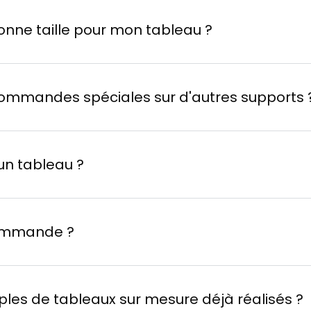
riginal.org
ni remboursables ni échangeable
onne taille pour mon tableau ?
commandes spéciales sur d'autres supports 
tif…
un tableau ?
ommande ?
e pour générer votre image.
mples de tableaux sur mesure déjà réalisés ?