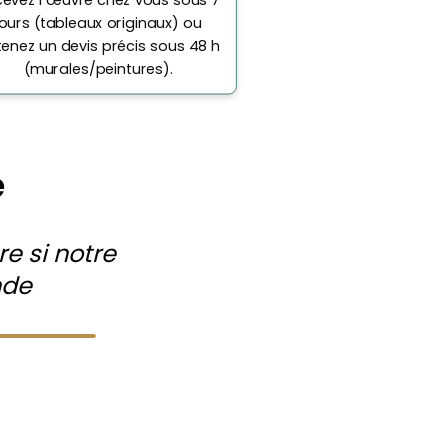
jours (tableaux originaux) ou
enez un devis précis sous 48 h
(murales/peintures).
e
e si notre
nde