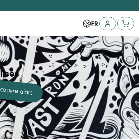
FR
lisés
œuvre d'art