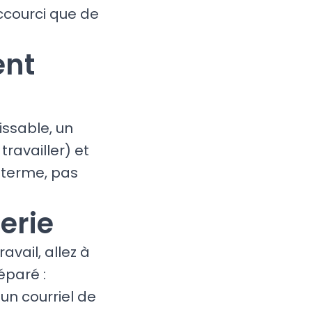
ccourci que de
ent
issable, un
ravailler) et
 terme, pas
erie
avail, allez à
éparé :
un courriel de