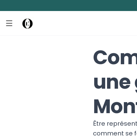
Com
une 
Mont
Être représent
comment se fa