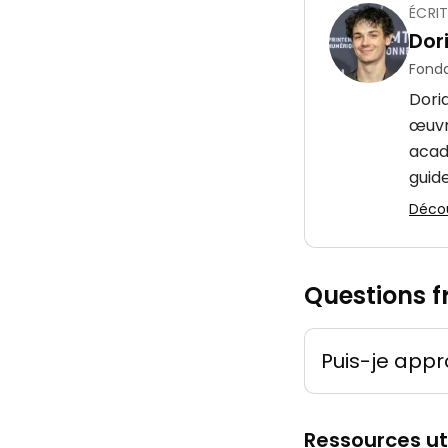
ÉCRIT
Dor
Fonda
Dori
œuvre
acad
guide
Découv
Questions f
Puis-je appro
Ressources ut