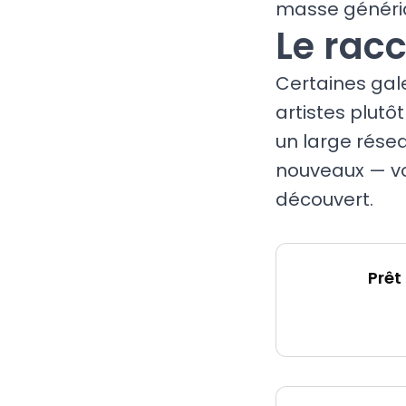
masse génériq
Le racc
Certaines gal
artistes plutô
un large résea
nouveaux — vo
découvert.
Prêt