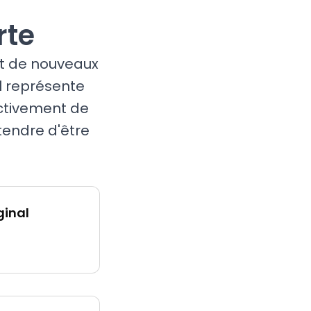
rte
nt de nouveaux
al représente
activement de
tendre d'être
ginal