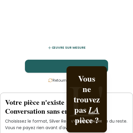
ŒUVRE SUR MESURE
L'
L'
Vous
Créez-
Retournez la carte
ne
la avec
trouvez
Silver
Votre pièce n'existe pas
.
encore
pas
Reed
LA
Conversation sans engagement.
pièce ?
.
Studios
Choisissez le format,
Silver Reed Studios
s'occupe du reste.
L'ORIGINAL GALERIE
L'ORIGINAL PIECE OF YOU
Vous ne payez rien avant d'avoir validé le devis.