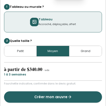
Tableau ou murale ?
1
Tableau
Accroché, déplaçable, offert
Quelle taille ?
2
Petit
Moyen
Grand
à partir de
$340.00
·
toile
1 à 3 semaines
Fourchette indicative, confirmée dans le devis gratuit.
Créer mon œuvre